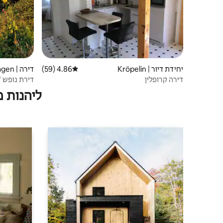
יחידת דיור | Kröpelin
4.86 (59)
דירוג ממוצע של 4.86 מתוך 5, 59 ביקורות
דירה | Steffenshagen
דירה קרופלין
דירת נופש "Schwalbe" בחצר המוזיאון היש
ליהנות 