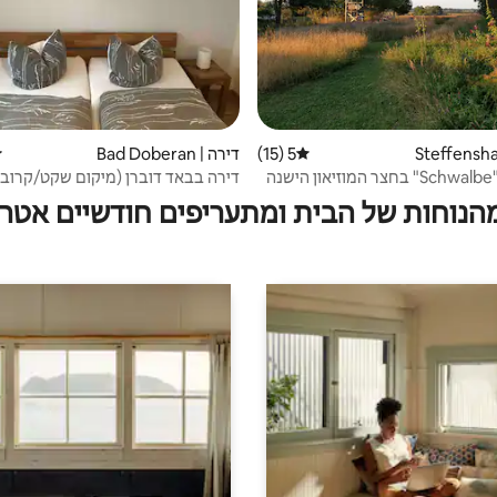
5 (15)
דירוג ממוצע של 5 מתוך 5, 15 ביקורות
דירה | Bad Doberan
ד
נה
דירה בבאד דוברן (מיקום שקט/קרוב 
הבלטי)
מהנוחות של הבית ומתעריפים חודשיים אטרק