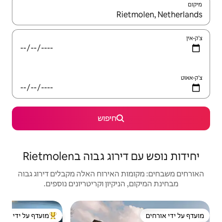
יש לנווט עם מקשי החיצים למעלה ולמטה או לעיין בעזרת תנועות מגע או החלקה.
חיפוש
בוה בRietmolen
האירוח האלה מקבלים דירוג גבוה
יקיון וקריטריונים נוספים.
בונגלו | rn
מועדף על ידי אורחים
מוביל בקרב נכסים מועדפים על ידי אורחים
מוב
פינוק