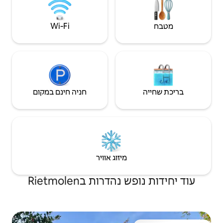
Wi‑Fi
חניה חינם במקום
יזוג אוויר
ת בRietmolen