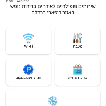
בהרים⛰️... אתם במקום הנכון! הבית ממוקם
ם לאורחים בדירות נופש
במיקום אסטרטגי על חוף קוסטה דיי טראבוקי
היפהפה. הנכס, השוכן בשלוות הכפר, נמצא
יפארי ברדלה
200 מטר משביל האופניים והולכי הרגל 🚲
העובר לאורך החוף🏖, 6 ק"מ מהעיר המקסימה
אורטונה🏛 ופחות מ-50 ק"מ מאתר הסקי
פאסולנצ'אנו🏔. CIN
IT069058C2SVQEEBJE
Wi‑Fi
חניה חינם במקום