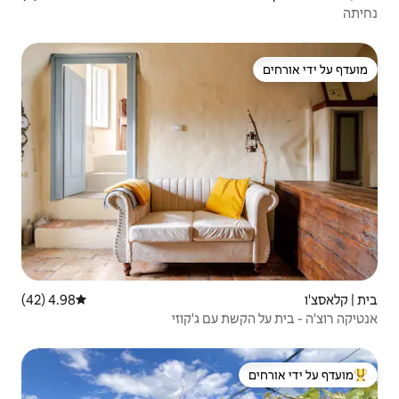
4.98 (42)
דירוג ממוצע של 4.98 מתוך 5, 42 ביקורות
ם ג'קוזי
 ידי אורחים