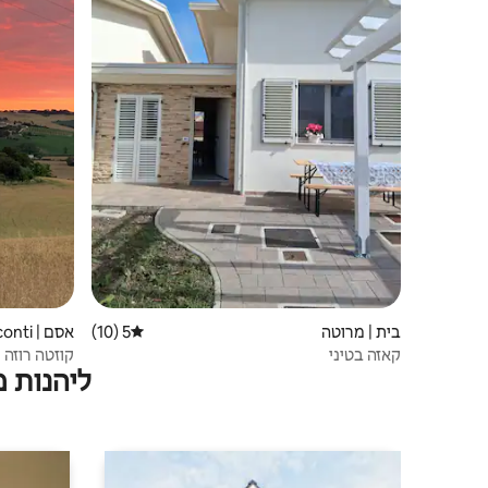
בית | מרוטה
5 (10)
דירוג ממוצע של 5 מתוך 5, 10 ביקורות
אסם | Serra De' conti
קאזה בטיני
קוזטה רוזה
ליהנות 