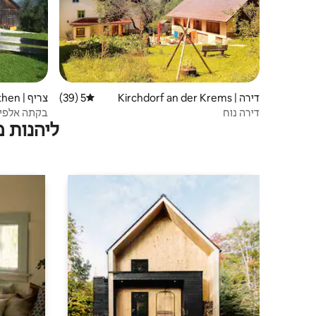
דירה | Kirchdorf an der Krems
5 (39)
דירוג ממוצע של 5 מתוך 5, 39 ביקורות
צריף | Roßleithen
דירה נוח
בקתה אלפינ
ליהנות 