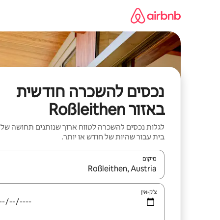
ילוג
תוכן
נכסים להשכרה חודשית
באזור Roßleithen
לגלות נכסים להשכרה לטווח ארוך שנותנים תחושה של
בית עבור שהיות של חודש או יותר.
מיקום
כאשר התוצאות יהיו זמינות, יש לנווט עם מקשי החיצים למ
צ'ק-אין