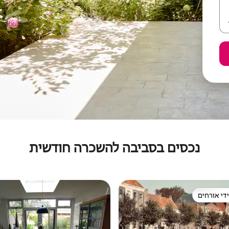
נכסים בסביבה להשכרה חודשית
די אורחים
די אורחים