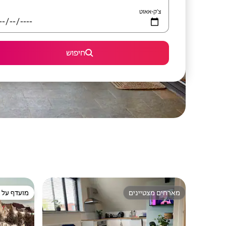
צ'ק-אאוט
חיפוש
מארחים מצטיינים
מועדף על י
מארחים מצטיינים
מועדף על י