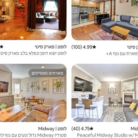
לופט | פארק סיטי
דירוג
 סיטי
4.99 (100)
דירוג ממוצע של 4.99 מתוך 5, 100 ביקורות
לופט יוצא דופן ונפלא בלב פארק סיטי
ארת עם נוף A+
מארחים מצטיינים
מארחים מצטיינים
4.75 (40)
דירוג ממוצע של 4.75 מתוך 5, 40 ביקורות
לופט | Midway
Peaceful Midway Studio w/ 
סטודיו Midway גדול ונעים עם נוף להרים!