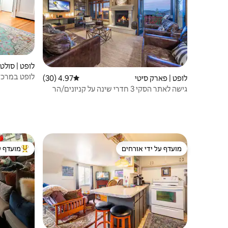
לופט | סולט 
לופט במרכז
לופט | פארק סיטי
4.97 (30)
דירוג ממוצע של 4.97 מתוך 5, 30 ביקורות
גישה לאתר הסקי 3 חדרי שינה על קניונים/הר
פארק סיטי
מועדף על ידי אורחים
מועדף ע
מועדף על ידי אורחים
מוביל בקרב