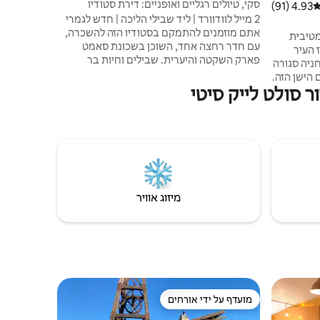
סקי, טיולים רגליים ואופניים: דירת סטודיו
4.93 (91)
ירוג ממוצע של 4.93 מתוך 5, 91 ביקורות
שאתם צריכי
מודרנית בפארק סיטי
2 מייל לוודוורד | ליד שבילי הליכה | חדש לגמרי
נשכחת!
אתם מוזמנים להתמקם בסטודיו הזה להשכרה,
מטיבית
עם חדר רחצה אחד, השוכן בשכונת סאמט
 העיר
פארק השקטה והיערית. שבילים וחיות בר
חניה סגורה
נמצאים ממש מחוץ לדלת, עם גישה נוחה
 הישן הזה.
לנוחות מקומית בקרבת מקום. תוכלו לבלות את
 סולט לייק סיטי
חה וקירות
ימיכם ברכיבה על אופני הרים במסלול שטח,
יית מגורים
לחקור מסלולים מקומיים או להחליק באבקה על
שלמת בלב
מגלשי סקי. כשתהיו מוכנים להירגע, ה'Parley's
סעדות,
Summit Mountain Bijou' הזה מקבל אתכם
הזמינו את
בברכה בבית אחרי יום של הרפתקאות!
שיש לסולט
מיזוג אוויר
מועדף על ידי אורחים
ורחים
מועדף על ידי אורחים