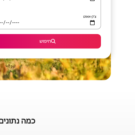
צ'ק-אאוט
חיפוש
כמה נתונים