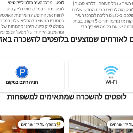
לופט | מרכז העיר סולט לייק סיטי
ד
לופט במרכז העיר x נמל תעופה | דלתא סנטר |
לופט ייחודי במרכז סולט לייק סיטי
ופט הזה לבסיס הבית החדש שלכם
לחוות את החופשה העירונית האולטי
להרפתקה שלכם ב-SLC! הליכה למרכז העיר
בסטודיו המעוצב להפליא שלנו במרכז
תוך 10-15 דקות או נסיעה תוך כ-5 דקות. בבית
בסולט לייק סיטי. תיהנו מהנוחות של 
ונה יש את כל מה שצריך כדי
ומהעיצוב הייחודי של מפעל הצעצועים
להירגע או לטייל! • 3 חדרי שינה עם מיטות קינג
ם לאורחים שמוצעים בלופטים להשכרה באזור
עם תקרות גבוהות, תוכנית קומה פתו
סייז ושולחנות • מטבח מצויד היטב עם בר קפה •
לבנים חשופים, הסטודיו הזה מציע חוו
אזורי שינה ייחודיים • Wi-Fi מהיר וטלוויזיות
עירונית אמיתית. ממוקמת בצורה מו
חכמות • שכונת קפיטול היל נגישה בהליכה •
העיר, במרחק צעדים ספורים מכל המ
הליכה של 5 דקות לבית קפה, מסעדות וברים •
החנויות והאטרקציות הטובות ביותר. 
הליכה של 15 דקות למרכז הכנסים ודלתא ארנה
השהייה שלכם עכשיו וגלו את כל מה 
• נסיעה של 5 דקות לנמל התעופה • נסיעה של
לייק סיטי להציע!
Wi‑Fi
חניה חינם במקום
לופטים להשכרה שמתאימים למשפחות
ל ידי אורחים
מועדף על ידי אורחים
 נכסים מועדפים על ידי אורחים
מוביל בקרב נכסים מועדפים על ידי א