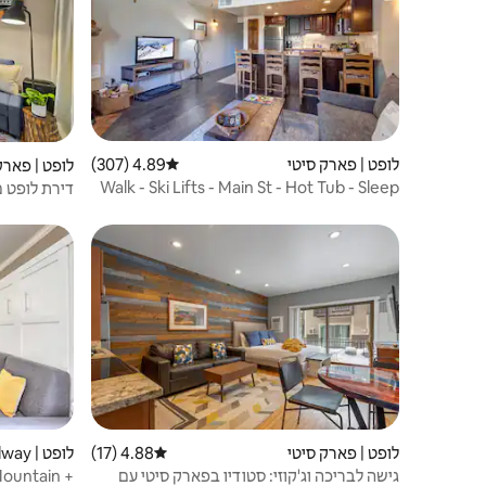
לופט | פארק סיטי
4.89 (307)
דירוג ממוצע של 4.89 מתוך 5, 307 ביקורות
לופט | פארק
Walk - Ski Lifts - Main St - Hot Tub - Sleep
דירת לופט מו
6 - parking
לופט | פארק סיטי
4.88 (17)
דירוג ממוצע של 4.88 מתוך 5, 17 ביקורות
לופט | Midway
גישה לבריכה וג'קוזי: סטודיו בפארק סיטי עם
Mountain +