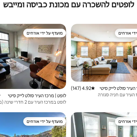
לופטים להשכרה עם מכונת כביסה ומייבש
די אורחים
מועדף על ידי אורחים
די אורחים
מועדף על ידי אורחים
העיר סולט לייק סיטי
4.92 (147)
דירוג ממוצע של 4.92 מתוך 5, 147 ביקורות
העיר עם חניה סגורה
לופט | מרכז העיר סולט לייק סיטי
ד
לופט במרכז העיר עם 2 חדרי
סייז ומיטת קווין סייז)
די אורחים
מועדף על ידי אורחים
די אורחים
מועדף על ידי אורחים