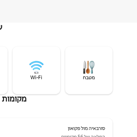
ש
מטבח
Wi‑Fi
מקומות ש
סורבאיה מול פקואון
המלצה של 56 מקומיים