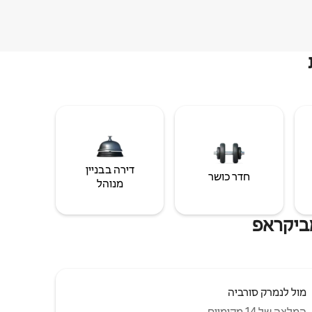
דירה בבניין
חדר כושר
מנוהל
מביקראפ
מול לנמרק סורביה
המלצה של 14 מקומיים