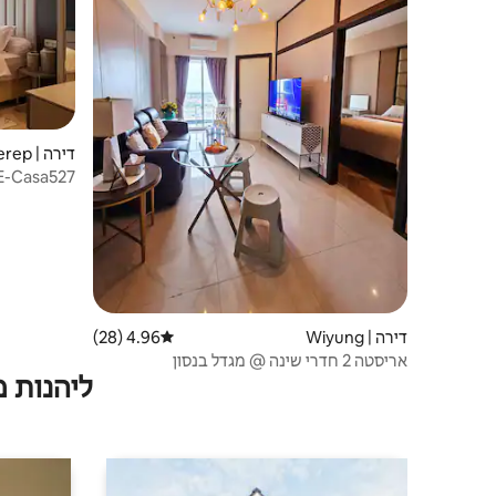
דירה | Sambikerep
kuwonmall
דירה | Wiyung
4.96 (28)
דירוג ממוצע של 4.96 מתוך 5, 28 ביקורות
אריסטה 2 חדרי שינה @ מגדל בנסון
ליהנות 