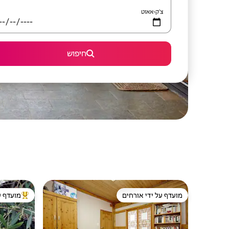
צ'ק-אאוט
חיפוש
מועדף על ידי אורחים
מועדף ע
מועדף על ידי אורחים
מוביל בקרב