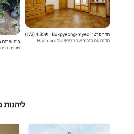
חדר פרטי | Bukpyeong-myeo
4.85 (172)
דירוג ממוצע של 4.85 מתוך 5, 172 ביקורות
n, Haenam-gun
מקום עם סיפור יער הריפוי של Haemaru
(Munganbang)
n
שהייה בפנסיון Olive Forest
ליהנות 