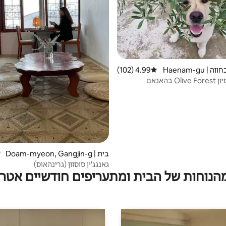
בית אירוח בחווה | Haenam-gu
4.99 (102)
דירוג ממוצע של 4.99 מתוך 5, 102 ביקורות
 בהאנאם
בית | Doam-myeon, Gangjin-g
ד
un
גאנגג'ין סוסוון (גרינהאוס)
מהנוחות של הבית ומתעריפים חודשיים אטרק