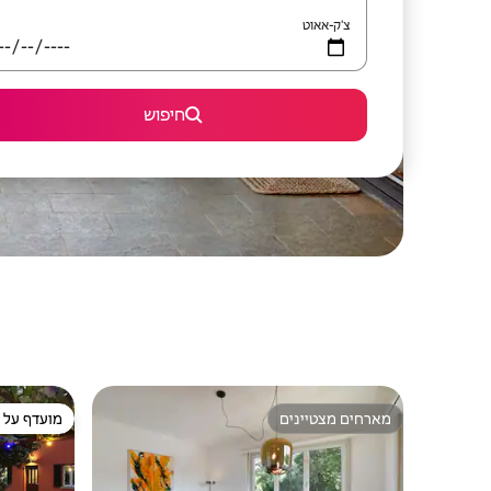
צ'ק-אאוט
חיפוש
מארחים מצטיינים
מועדף על י
מארחים מצטיינים
מועדף על י