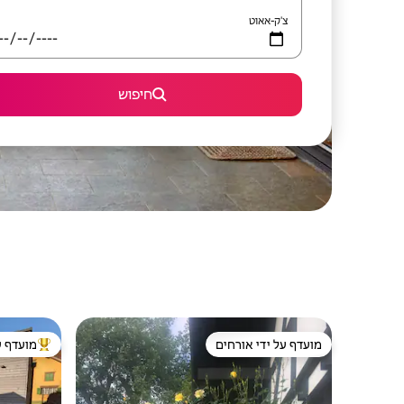
צ'ק-אאוט
חיפוש
מועדף על ידי אורחים
מועדף ע
מועדף על ידי אורחים
מוביל בקרב