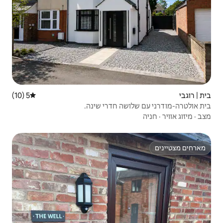
5 (10)
דירוג ממוצע של 5 מתוך 5, 10 ביקורות
 חדרי שינה.