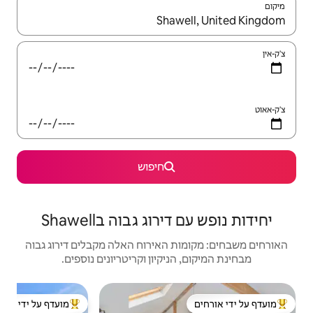
יש לנווט עם מקשי החיצים למעלה ולמטה או לעיין בעזרת תנועות מגע או החלקה.
חיפוש
ג גבוה בShawell
האירוח האלה מקבלים דירוג גבוה
יקיון וקריטריונים נוספים.
בקתה | ton
מועדף על ידי אורחים
ל ידי אורחים
מוביל בקרב נכסים מועדפים על ידי אורחים
מוב
 Hot