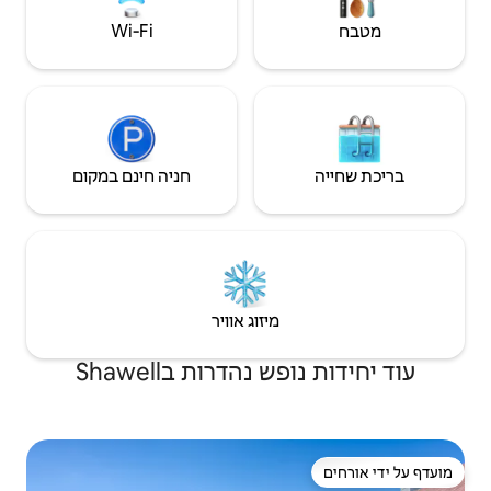
כס המקסים הזה
כז העיר לוטוורת 'עם
Wi‑Fi
בים שונים, הכול
חניה חינם במקום
יזוג אוויר
דרות בShawell