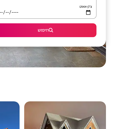
צ'ק-אאוט
חיפוש