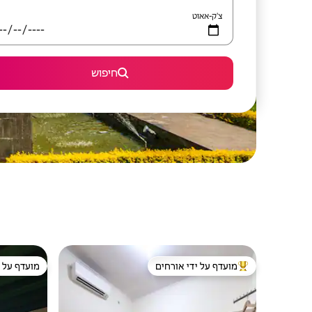
צ'ק-אאוט
חיפוש
מועדף על ידי אורחים
מועדף על י
מוביל בקרב נכסים מועדפים על ידי אורחים
מועדף על י