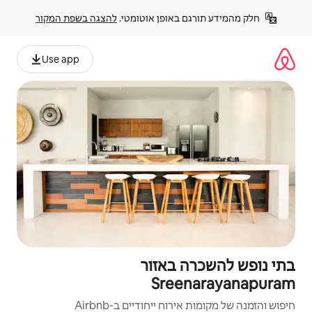
פן אוטומטי. 
להצגה בשפת המקור
Use app
אזור
Sr
יחודיים ב-Airbnb