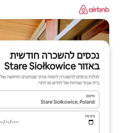
ילוג
תוכן
נכסים להשכרה חודשית
באזור Stare Siołkowice
לגלות נכסים להשכרה לטווח ארוך שנותנים תחושה של
בית עבור שהיות של חודש או יותר.
מיקום
כאשר התוצאות יהיו זמינות, יש לנווט עם מקשי החיצים למ
צ'ק-אין