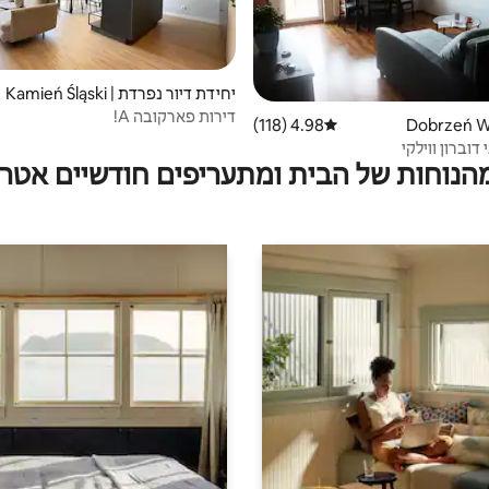
יחידת דיור נפרדת | Kamień Śląski
דירות פארקובה A!
4.98 (118)
דירוג ממוצע של 4.98 מתוך 5, 118 ביקורות
וברון ווילקי
מהנוחות של הבית ומתעריפים חודשיים אטרק