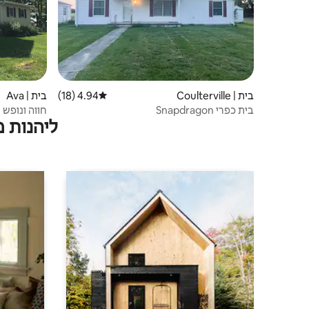
בית | Coulterville
4.94 (18)
דירוג ממוצע של 4.94 מתוך 5, 18 ביקורות
בית | Ava
בית כפרי Snapdragon
חווה ונופש של 
ליהנות 