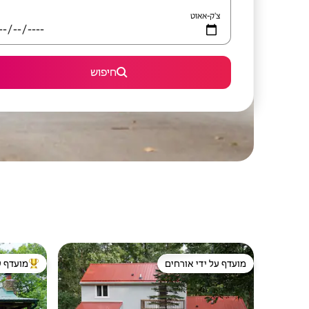
צ'ק-אאוט
חיפוש
מועדף על ידי אורחים
מועדף ע
מועדף על ידי אורחים
מוביל בקרב