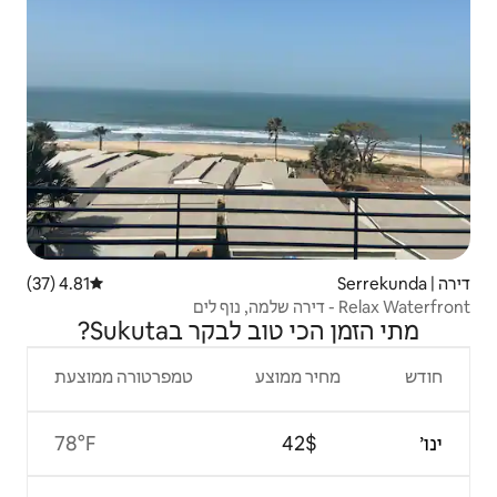
4.81 (37)
דירוג ממוצע של 4.81 מתוך 5, 37 ביקורות
לבקר בSukuta?
צע
טמפרטורה ממוצעת
78°F