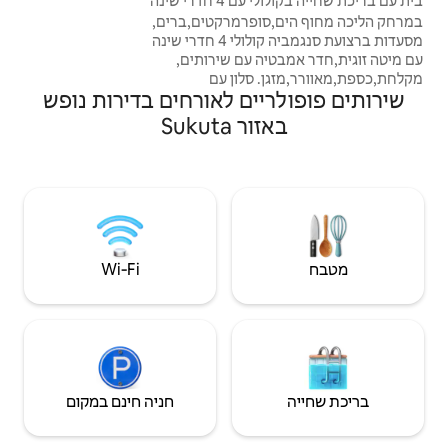
 שינה
במרחק דקות ספורות מחופים, רצועת
רמרקטים,ברים,
סנגמביה, Turn Table, שדה התעופה וכל האוכל
מסעדות ברצועת סנגמביה קולולי 4 חדרי שינה
וחיי הלילה המקומיים שלבכם חפץ בהם.
ם שירותים,
חת,כספת,מאוורר,מזגן. סלון עם
ם לאורחים בדירות נופש
וכל עם
ח יש
Suk
. גינה ירוקה
רחים,בריכה,bbc, מקלחת
,מקלט, שולחן,
וקת גינה/בריכה, כולל מים
ולארי וגנרטור!
ו.
Wi‑Fi
חניה חינם במקום