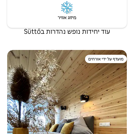
יזוג אוויר
 נהדרות בSüttő