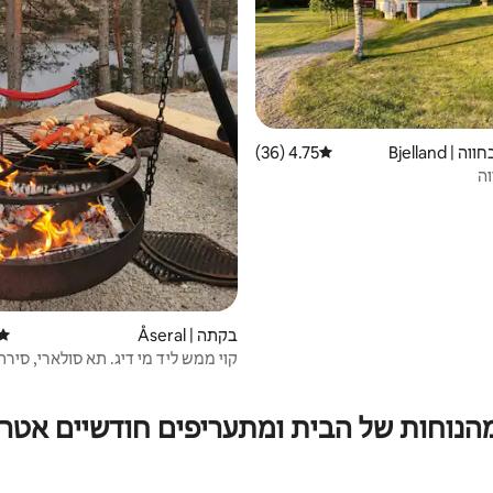
 Bjelland
4.75 (36)
דירוג ממוצע של 4.75 מתוך 5, 36 ביקורות
ה
בקתה | Åseral
דירו
קוי ממש ליד מי דיג. תא סולארי, סיר
הכלב בסדר
מהנוחות של הבית ומתעריפים חודשיים אטרק