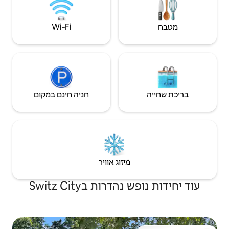
Wi‑Fi
חניה חינם במקום
יזוג אוויר
ת בSwitz City