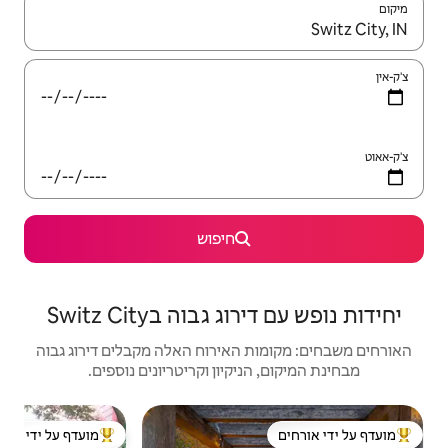
יש לנווט עם מקשי החיצים למעלה ולמטה או לעיין בעזרת תנועות מגע או החלקה.
חיפוש
וה בSwitz City
האירוח האלה מקבלים דירוג גבוה
יקיון וקריטריונים נוספים.
בקתה | n
מועדף על ידי אורחים
ל ידי אורחים
מוביל בקרב נכסים מועדפים על ידי אורחים
מוב
המקו