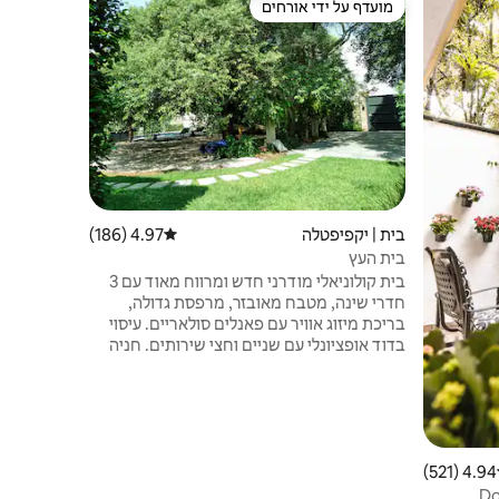
מועדף על ידי אורחים
מארחים מ
ורחים
מועדף על ידי אורחים
מארחים מ
án
גלמפינג בע
לחיות חווי
הנוחות רק
אתם חובבי 
מקום המפל
הנוחות, לי
בברכה את ק
טיולים רגלי
חלק מהשירו
בית | יקפיפטלה
4.97 (186)
דירוג ממוצע של 4.97 מתוך 5, 186 ביקורות
בית העץ
בית קולוניאלי מודרני חדש ומרווח מאוד עם 3
חדרי שינה, מטבח מאובזר, מרפסת גדולה,
בריכת מיזוג אוויר עם פאנלים סולאריים. עיסוי
בדוד אופציונלי עם שניים וחצי שירותים. חניה
בשפע עבור עד 4 מכוניות. אסור להכניס אורחים
נוספים. 10 דקות הליכה למנזר האוגוסטיני
לשעבר בעיר. מנגל זמין לבישול בשר. ערסלים
ונדנדה. יש לנו גם גלאי עשן ופחמן חד-חמצני.
עכשיו יש לנו טלוויזיה.
4.94 (521)
 ממוצע של 4.94 מתוך 5, 521 ביקורות
Do