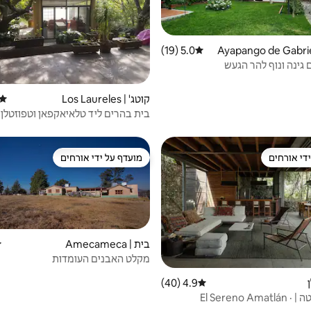
 Ayapango de Gabriel Ra
5.0 (19)
דירוג ממוצע של 5.0 מתוך 5, 19 ביקורות
 גינה ונוף להר הגעש
קוטג' | Los Laureles
דירוג
בית בהרים ליד טלאיאקפאן וטפוזטלן
די אורחים
מועדף על ידי אורחים
די אורחים
מועדף על ידי אורחים
בית | Amecameca
ד
מקלט האבנים העומדות
4.9 (40)
דירוג ממוצע של 4.9 מתוך 5, 40 ביקורות
וילה הוריזונטה | El Sereno Amatlán ·