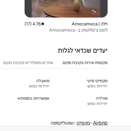
וילה | Amecameca
4.76 (17)
דירוג ממוצע של 4.76 מתוך 5, 17 ביקורות
לופט צ'פולטפק ב- Amecameca
יעדים שכדאי לגלות
מקומות אירוח בקרבת מקום
אתרים פופולריים בקרבת מקום
מקסיקו סיטי
פואבלה
יחידות נופש
יחידות נופש
מורליה
אפשרויות נוספות
יחידות נופש
Airbnb
מקסיקו
טפטליקספה