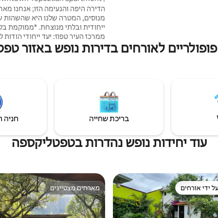
נטרנט טוב
Terrace & WiFi
הדירה היפה והנעימה הזו; אנחנו מאר
מנוסים, המטרה שלנו היא שהשהות 
ייחודית ובלתי מנוצחת. *ממוקמת בלו
ממרכז העיר טפוז: יעד ייחודי הודות ל
פופולריים לאורחים בדירות נופש באזור טפ
ההוליסטית והאנרגטית שלו. *אידיאלי 
ולהתענג על הסביבה המקומית עם בן ה
המשפחה והחברים. * חדרים מרווחי
מאובזר, פינת אוכל ומרפסת. *אינטר
מהבית. *חניה. * ידידותי לחיות מחמד
בריכת שחייה
חניה ח
עוד יחידות נופש נהדרות בטפטליקספה
ל ידי אורחים
מארחים מצטיינים
 נכסים מועדפים על ידי אורחים
מארחים מצטיינים