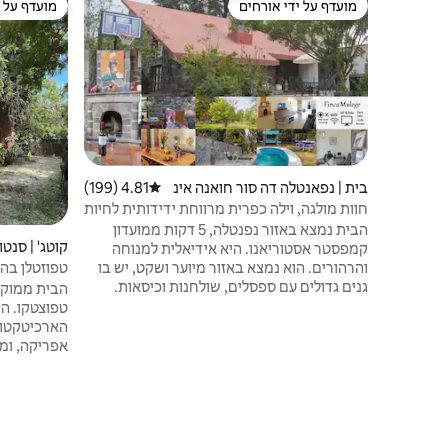
מועדף על ידי אורחים
מועדף על י
מועדף על ידי אורחים
מועדף על י
בית | נפאנטלה דה סור חואנה אינ
4.81 (199)
דירוג ממוצע של 4.81 מתוך 5, 199 ביקורות
ס דה לה קרוז
חוות מולגה, וילה כפרית מרווחת ידידותית לחיות
מחמד
הבית נמצא באזור נפנטלה, 5 דקות ממועדון
קוטג' | סנטו
קמפסטר אסטוריאנו. היא אידיאלית למנוחה
והרהורים. הוא נמצא באזור מיוער ושקט, יש בו
טפוזטלן בהר
גנים גדולים עם ספסלים, שולחנות וכיסאות.
הבית ממוקם
מוקדם תוכלו ליהנות מגנים, בריכת שחייה,
טפוצטקו. המ
טרמפולינה, כדורעף, בדמינטון, כדורגל, כדורסל,
הארכיטקטור
פינג פונג וכו '. בלילה אפשר להדליק מדורות או
אפריקה, ומצ
לשחק במשחקי קופסה מול האח. המקום
פרטיים המת
מושלם לשילוב עם בני משפחה, חברים וחיות
אחת. ה
מחמד.
את כל השירו
מארוחות. בי
לעשות מדיטצ