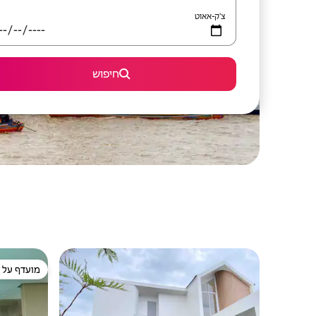
צ'ק-אאוט
חיפוש
מועדף על י
מועדף על י