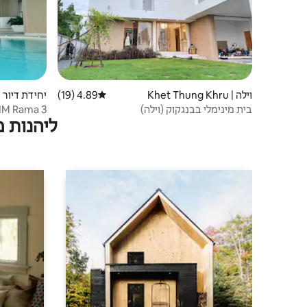
וילה | Khet Thung Khru
4.89 (19)
דירוג ממוצע של 4.89 מתוך 5, 19 ביקורות
יחידת דיור | ang Phung
בית מינימלי בבנגקוק (וילה)
XIM Rama 3 | שהייה עם נוף לעיר 
ליהנות 