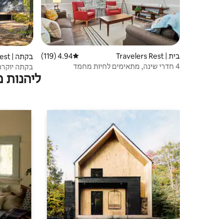
בית | Travelers Rest
4.94 (119)
דירוג ממוצע של 4.94 מתוך 5, 119 ביקורות
בקתה | Travelers Rest
4 חדרי שינה, מתאימים לחיות מחמד
ליהנות 
ולמשפחות, מגרש ספורט ליד NGU
מגודרת