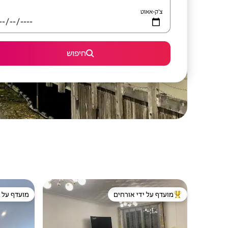
צ'ק-אאוט
חיפוש
מועדף על ידי אורחים
מועדף על י
מוביל בקרב נכסים מועדפים על ידי אורחים
מועדף על י