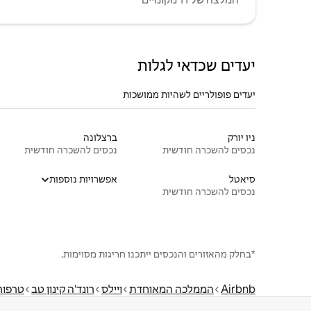
יעדים שכדאי לגלות
יעדים פופולריים לשהיות ממושכות
ניו יורק
ברצלונה
נכסים להשכרה חודשית
נכסים להשכרה חודשית
סיאטל
אפשרויות נוספות
נכסים להשכרה חודשית
*בחלק מהאזורים והנכסים ייתכנו חריגות מסוימות.
Airbnb
הממלכה המאוחדת
ויילס
רונד'ה קינון טב
טרפור