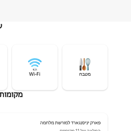
ש
מטבח
Wi‑Fi
מקומות 
פארק יניסנגארד למורשת מלחמה
המלצה של 11 מקומיים