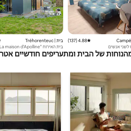
4.88 (137)
דירוג ממוצע של 4.88 מתוך 5, 137 ביקורות
בית | Tréhorenteuc
די
 לשני אנשים
בית האירוח "La maison d'Apolline"
מהנוחות של הבית ומתעריפים חודשיים אטרק