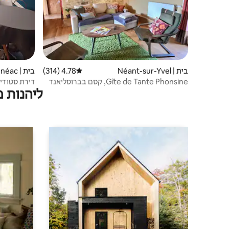
בית | Néant-sur-Yvel
4.78 (314)
דירוג ממוצע של 4.78 מתוך 5, 314 ביקורות
בית | Campénéac
Gîte de Tante Phonsine, קסם בברוסליאנד
דירת סטודיו
ליהנות 