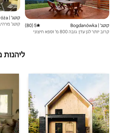
קוטג' | Stróża
קוטג' מרהיב
קוטג' | Bogdanówka
5 (80)
דירוג ממוצע של 5 מתוך 5, 80 ביקורות
קרוב יותר לגן עדן: גובה 800 מ' וספא חיצוני
ליהנות 