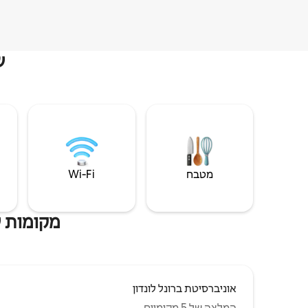
ש
מטבח
Wi‑Fi
מקומות ש
אוניברסיטת ברונל לונדון
המלצה של 5 מקומיים