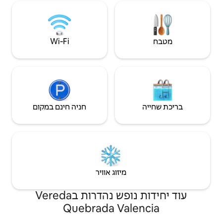
ים, מפלים וחיות
בשקיעה. חוויה בלתי נשכחת. 🌿🌊
Wi‑Fi
חניה חינם במקום
יזוג אוויר
עוד יחידות נופש נהדרות בVereda
Quebrada V