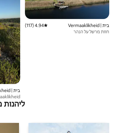
בית | Vermaaklikheid
4.94 (117)
דירוג ממוצע של 4.94 מתוך 5, 117 ביקורות
חוות מרשל על הנהר
בית | Vermaaklikheid
ליהנות 
קטן