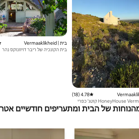
בית | Vermaaklikheid
די
בית הקונכיה של ריבר דויוונוקס נהר
ורמאאקלייד.
4.78 (18)
דירוג ממוצע של 4.78 מתוך 5, 18 ביקורות
HoneyHouse Vermaaklikheid קוטג' כפרי
מהנוחות של הבית ומתעריפים חודשיים אטרק