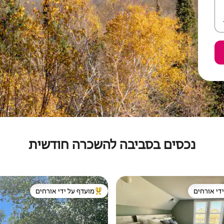
נכסים בסביבה להשכרה חודשית
די אורחים
מועדף על ידי אורחים
די אורחים
מוביל בקרב נכסים מועדפים על ידי א