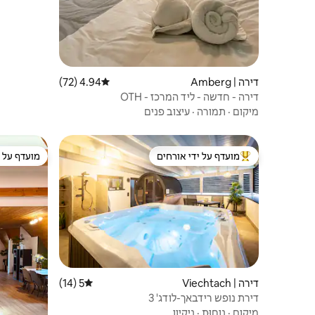
דירה | Amberg
4.94 (72)
דירוג ממוצע של 4.94 מתוך 5, 72 ביקורות
דירה - חדשה - ליד המרכז - OTH
מיקום
·
תמורה
·
עיצוב פנים
מועדף על ידי אורחים
מועדף על י
מוביל בקרב נכסים מועדפים על ידי אורחים
מועדף על י
דירה | Viechtach
5 (14)
דירוג ממוצע של 5 מתוך 5, 14 ביקורות
דירת נופש רידבאך-לודג' 3
מיקום
·
נוחוּת
·
ניקיון