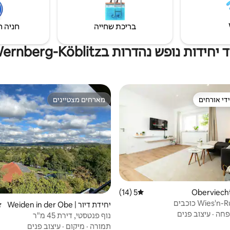
בריכת שחייה
חניה ח
 יחידות נופש נהדרות בWernberg-Köblitz
די אורחים
מארחים מצטיינים
די אורחים
מארחים מצטיינים
5 (14)
דירוג ממוצע של 5 מתוך 5, 14 ביקורות
Wies כוכבים
יחידת דיור | Weiden in der Obe
די
חה
·
עיצוב פנים
rpfalz
נוף פנטסטי, דירת 45 מ"ר
תמורה
·
מיקום
·
עיצוב פנים