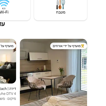
מטבח
Wi‑Fi
עוד
מועדף על ידי אורחים
מועדף על י
מוביל בקרב נכסים מועדפים על ידי אורחים
מועדף על י
דירה | Oberviechtach
'n-Ruhe DTV 4
מיקום
·
משפ