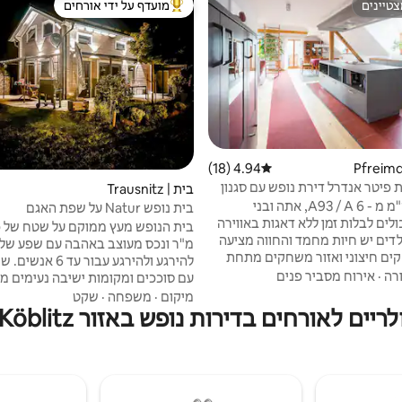
טיינים
מועדף על ידי אורחים
טיינים
מוביל בקרב נכסים מועדפים על ידי א
4.94 (18)
דירוג ממוצע של 4.94 מתוך 5, 18 ביקורות
ת פיטר אנדרל דירת נופש עם סגנון
בית | Trausnitz
במרחק 5 ק"מ מ - A93 / A 6, אתה ובני
בית נופש Natur על שפת האגם
ים לבלות זמן ללא דאגות באווירה
לדים יש חיות מחמד והחווה מציעה
מ"ר ונכס מעוצב באהבה עם שפע של
ם חיצוני ואזור משחקים מתחת
להירגע ולהירגע עבור ע
את החיים הכפריים! אני מצפה
רה
·
אירוח מסביר פנים
עם סוככים ומקומות ישיבה נעימים מז
ם, כריסטה, בחגים שאפשר להזמין
אתכם להשתזף או לאכול יחד. רגעי הש
מיקום
·
משפחה
·
שקט
בית שלי (פיטר - אנדרל - הוף .דה)
 לאורחים בדירות נופש באזור Wernberg-Köblitz
הם ג'קוזי עם אור עץ, קערת אש ואזור
ת חווה או טיול כפרי. תודה על
הכפרי באזורים הכפריים. לנכס יש נוף
דקות הליכה.