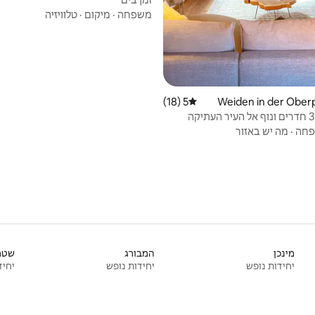
משפחה
·
מיקום
·
טלוויזיה
5 (18)
דירוג ממוצע של 5 מתוך 5, 18 ביקורות
חה
·
מה יש באזור
מינכן
המבורג
שטר
יחידות נופש
יחידות נופש
יחיד