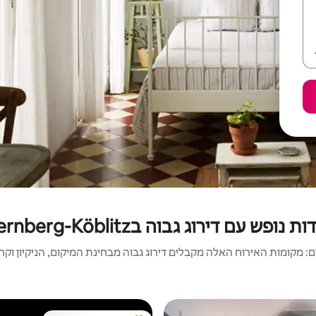
ת נופש עם דירוג גבוה בWernberg-Köblitz
 מקומות האירוח האלה מקבלים דירוג גבוה מבחינת המיקום, הניקיון וקריט