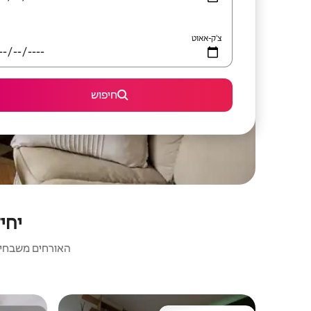
צ'ק-אאוט
חיפוש
יחידו
האורחים משבחים: