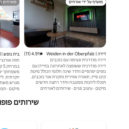
מועדף על ידי אורחים
מארחים מצ
מועדף על ידי אורחים
מארחים מצ
דירה | Weiden in der Oberpfalz
4.91 (11)
דירוג ממוצע של 4.91 מתוך 5, 11 ביקורות
בית נופש | Pfreimd
דירה מודרנית ונעימה עם כוכבים
חווה אורגני
דירה מודרנית ששופצה לאחרונה בוויידן עם
נופים יפהפיים וחדר שינה חלומי הכולל מיטת
משפחתך יכול
קינג סייז, תאורה אווירית ותקרת אור כוכבים.
יוקרתית. לי
תוכלו ליהנות ממטבח וחדר רחצה חדשים
מגרש משחקי
לגמרי, וגם מבידור עם Netflix, ‏+Disney ו-PS5.
לגג. לגלות 
מיקום
·
עיצוב פנים
·
שירותים לאורחים
מיקום
·
תמו
אינטרנט אלחוטי מהיר, מכונת קפה וכל הדברים
לחקירה שלכ
החיוניים כלולים. חניה פרטית בחינם ממש
רק דרך דף ה
שירותים פופולריים
בחוץ. מקום אירוח מסוגנן ונוח עם נוחות,
או דרך חופש
טכנולוגיה, נגיעות קסם, וקרוב לחנויות ומסעדות.
ההבנה :-))