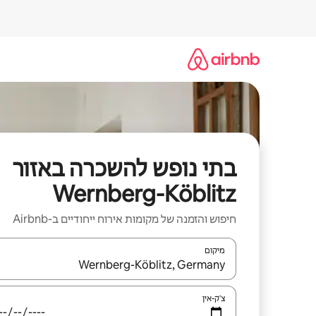
ילוג
תוכן
בתי נופש להשכרה באזור
Wernberg-Köblitz
חיפוש והזמנה של מקומות אירוח ייחודיים ב-Airbnb
מיקום
כאשר התוצאות יהיו זמינות, יש לנווט עם מקשי החיצים למ
צ'ק-אין