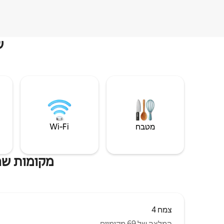
ש
מטבח
Wi‑Fi
מקומות שהי
צמח 4
המלצה של 69 מקומיים