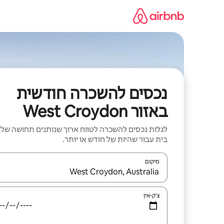
ילוג
תוכן
נכסים להשכרה חודשית
באזור West Croydon
לגלות נכסים להשכרה לטווח ארוך שנותנים תחושה של
בית עבור שהיות של חודש או יותר.
מיקום
כאשר התוצאות יהיו זמינות, יש לנווט עם מקשי החיצים למ
צ'ק-אין