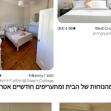
4.98 (84)
דירוג ממוצע של 4.98 מתוך 5, 84 ביקורות
ים בקרוידון
קוטג' | Kilkenny
דיר
Daisy's Cottage @ קילקני *יד
מהנוחות של הבית ומתעריפים חודשיים אטרק
מחמד*