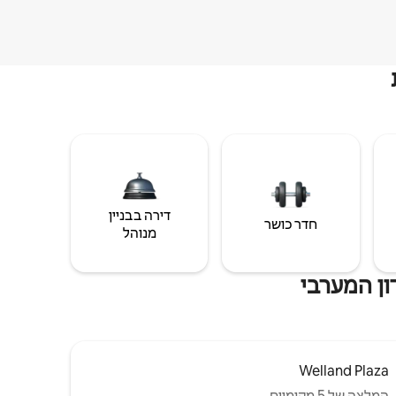
דירה בבניין
חדר כושר
מנוהל
ון המערבי
Welland Plaza
המלצה של 5 מקומיים