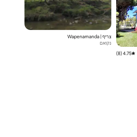
צריף | Wapenamanda
נקואם
4.75 (8)
דירוג ממוצע של 4.75 מתוך 5, 8 ביקורות