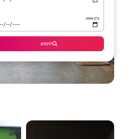
צ'ק-אאוט
חיפוש