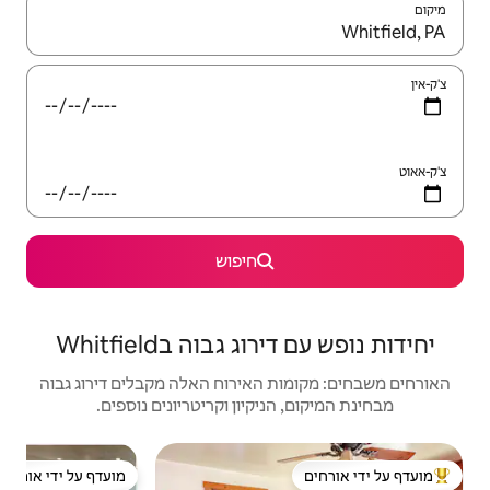
יש לנווט עם מקשי החיצים למעלה ולמטה או לעיין בעזרת תנועות מגע או החלקה.
חיפוש
גבוה בWhitfield
האירוח האלה מקבלים דירוג גבוה
יקיון וקריטריונים נוספים.
בית | nersville
מועדף על ידי אורחים
ל ידי אורחים
מועדף על ידי אורחים
מוב
חופש