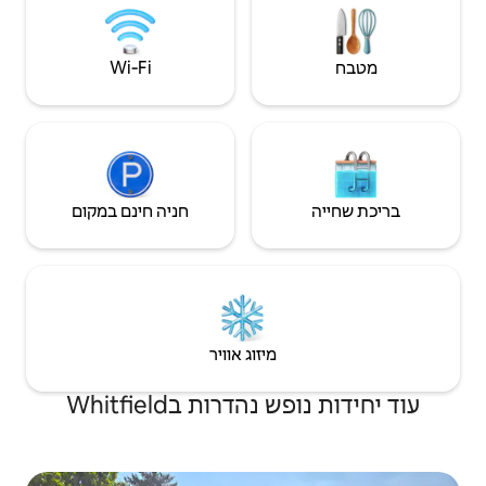
Wi‑Fi
חניה חינם במקום
יזוג אוויר
ות בWhitfield