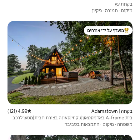
 ידי אורחים
4.99 (121)
דירוג ממוצע של 4.99 מתוך 5, 121 ביקורות
טאון|ג'קוזי|סאונה בצורת חבית|מטען לרכב
סביבה