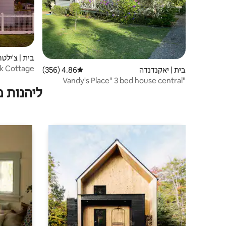
בית | צ'ילטר
rk Cottage
בית | יאקנדנדה
4.86 (356)
דירוג ממוצע של 4.86 מתוך 5, 356 ביקורות
"Vandy's Place" 3 bed house central
ליהנות 
Yackandandah