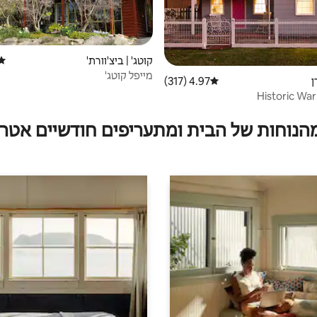
קוטג' | ביצ'וורת'
דירו
מייפל קוטג'
ן
4.97 (317)
דירוג ממוצע של 4.97 מתוך 5, 317 ביקורות
Historic Wa
מהנוחות של הבית ומתעריפים חודשיים אטרק