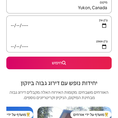
יש לנווט עם מקשי החיצים למעלה ולמטה או לעיין בעזרת תנועות מגע או החלקה.
חיפוש
 דירוג גבוה ביוקון
האירוח האלה מקבלים דירוג גבוה
יקיון וקריטריונים נוספים.
בקתה | ss
מועדף על ידי אורחים
ל ידי אורחים
מוביל בקרב נכסים מועדפים על ידי אורחים
מוב
נופש Soulstice על אגם 