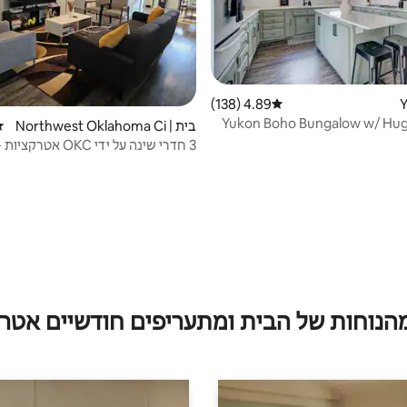
4.89 (138)
דירוג ממוצע של 4.89 מתוך 5, 138 ביקורות
Yukon Boho Bungalow w/ Hug
בית | Northwest Oklahoma Ci
די
ty
3 חדרי שינה על ידי OKC א
נהדרת
מהנוחות של הבית ומתעריפים חודשיים אטרק