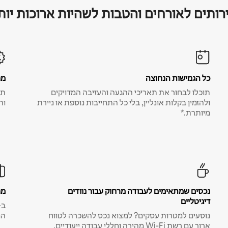
רותים לאורחים והטבות לשהיות ארוכות יות
כל הגמישות הנחוצה
מח
תוכלו לבחור את תאריכי ההגעה והעזיבה המדויקים
תע
ולהזמין בקלות אונליין, בלי כל התחייבות נוספת או ניירת
ות
מיותרת.*
נכסים שמתאימים לעבודה מרחוק עבור נוודים
מח
דיגיטליים
נוסעים למטרות עסקים? למצוא נכס להשכרה לטווח
המ
ארוך עם רשת Wi-Fi מהירה וחללי עבודה ייעודיים.