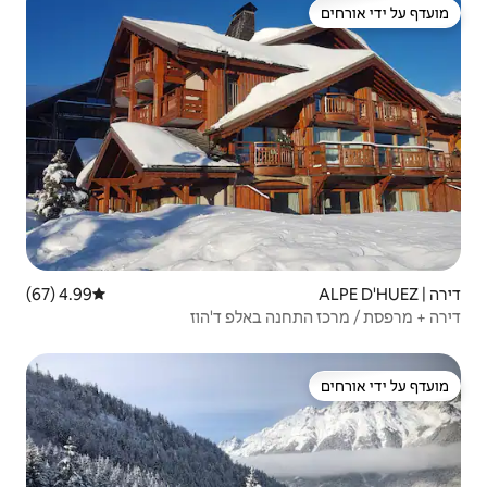
4.99 (67)
דירוג ממוצע של 4.99 מתוך 5, 67 ביקורות
באלפ ד'הוז