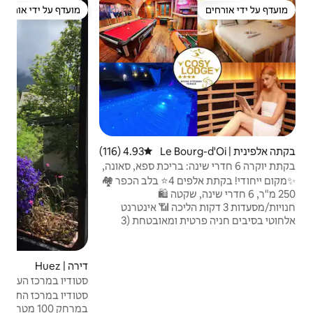
יחידת ד
מועדף על ידי אורחים
מאר
מועדף על ידי אורחים
מאר
דירה
נשימ
במגו
למבוג
רחצה
מאוב
בסלון
Le Bou
4.93 (116)
דירוג ממוצע של 4.93 מתוך 5, 116 ביקורות
ייעוד
ינה: בריכת ספא, סאונה,
✨מקום ייחודי! בקתת אלפים 4⭐ בלב הכפר 🏘️
ה 🛍️
ות הליכה 📶 אינטרנט
אלחוטי בסיבים חניה פרטית ומאובטחת (3
 אלפ ד'וז / לה דו
אלפ (15 דקות 🚗) - גונדולה 10 דקות (חינם) -
י הרים וטיולים במרחק 2 דקות - 🚍 חינם,
דירה | Huez
4.9 (138)
דירוג ממוצע של 4.9 מתוך 5, 138 ביקורות
ר מאובטח למגלשי
סטודיו במרכז העיירה, מסלול הסקי 100 מטר
נאי: - ג'קוזי גדול עם
מהדלת
סטודיו במרכז התחנה, מגלשיים לרגליים
(36°C) וסאונה - אזור טרקלין:
במרחק 100 מטר 🌄נוף הרים ⛷️מגלשי סקי 100