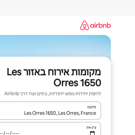
ילוג
תוכן
מקומות אירוח באזור Les
Orres 1650
להזמין יחידות נופש ייחודיות, בתים ועוד דרך Airbnb
מיקום
כאשר התוצאות יהיו זמינות, יש לנווט עם מקשי החיצים למ
צ'ק-אין