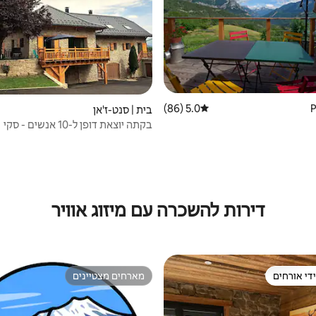
5.0 (86)
דירוג ממוצע של 5.0 מתוך 5, 86 ביקורות
בית | סנט-ז'אן
בקתה יוצאת דופן ל-10 אנשים - סקי
במונטקלאר - אגם במרחק 10 דקות
דירות להשכרה עם מיזוג אוויר
די אורחים
מארחים מצטיינים
די אורחים
מארחים מצטיינים