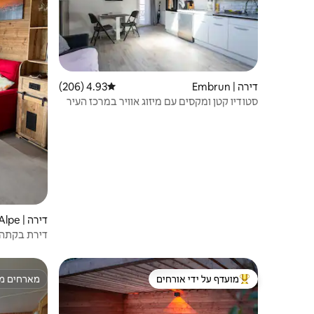
דירה | Embrun
4.93 (206)
דירוג ממוצע של 4.93 מתוך 5, 206 ביקורות
סטודיו קטן ומקסים עם מיזוג אוויר במרכז העיר
דירה |
s
דירת בקתה ע
מועדף על ידי אורחים
מארחים מצ
מוביל בקרב נכסים מועדפים על ידי אורחים
מארחים מצ