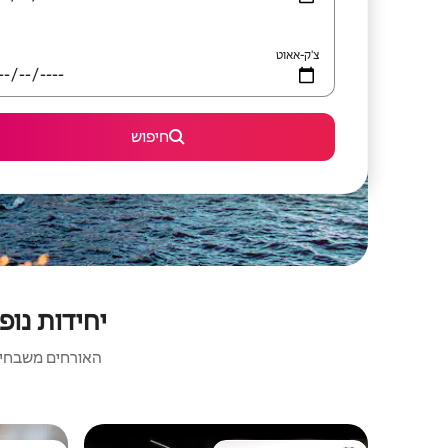
צ'ק-אאוט
חיפוש
יחידות נופש ל
האורחים משבחים: