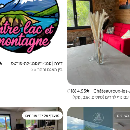
דירה | סנט-ווינסנט-לה-פורטס
דירו
בין האגם וההר ⭐⭐
 Châteauroux-les-Alpe
4.95 (118)
דירוג ממוצע של 4.95 מתוך 5, 118 ביקורות
ם נוף להרים (טיולים, אגם, סקי)
טיינים
מועדף על ידי אורחים
טיינים
מועדף על ידי אורחים