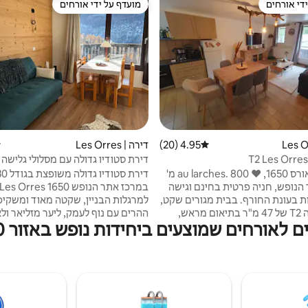
די אורחים
מועדף על ידי אורחים
די אורחים
מועדף על ידי אורחים
4.95 (20)
דירוג ממוצע של 4.95 מתוך 5, 20 ביקורות
דירה | Les Orres
ד
דירת סטודיו גדולה עם מסלולי גלישה
מרכז התחנה 1650
ממוקם על אורס 1650, ♥️ au larches. 800 מ'
הנופש, חניה פרטית בחינם וגישה
ת בעונת החורף. בבית מגורים שקט,
למרגלות הבניין, שקטה מאוד ומשקיפ
דירה נחמדה T2 של 47 מ"ר בתיאום מראש,
ההרים עם נוף לעמק, ליער מזליאר ול
אורחים שמוצעים ביחידות נופש באזור Les Orres 1650
מצוידת במלואה, יכולה להלין עד 6 אנשים. חדר
פונסון. היתרון של הדירה הזו הוא המ
שינה ראשי אחד עם מיטה זוגית 140. 2 מיטות
השקטה והגדולה של
ד לילדים. סלון נהדר עם ספה/מיטה.
בחורף וגם בקיץ, שבה תוכלו ליהנו
W, טלוויזיה, מטבח מאובזר,מדיח כלים,
החל מהצהריים. אחרי שתתמקמו, לא
, תנור, מכונת קפה, מכונת
יותר להשתמש במכונית. יש לכם גישה
נדו
השירותים לאורח למרגלות המבנה