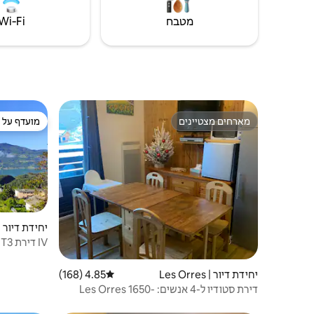
מטבח
Wi‑Fi
מארחים מצטיינים
מועדף על י
מארחים מצטיינים
מועדף על י
יחידת דיור | vines-le-Lac
IV דירת T3 יפה עם נוף לאגם סר-פונסון
יחידת דיור | Les Orres
4.85 (168)
דירוג ממוצע של 4.85 מתוך 5, 168 ביקורות
דירת סטודיו ל-4 אנשים: Les Orres 1650-
Hautes Alpes(05)