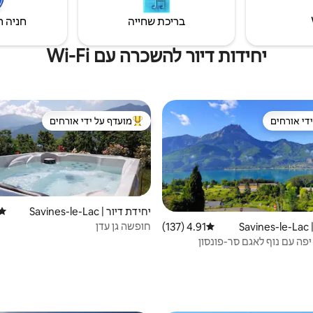
בריכת שחייה
חניה ח
יחידות דיור להשכרה עם Wi-Fi
די אורחים
מועדף על ידי אורחים
די אורחים
מוביל בקרב נכסים מועדפים על ידי א
יחידת דיור | Savines-le-Lac
דירו
חופשה גן עדן
Sa
4.91 (137)
דירוג ממוצע של 4.91 מתוך 5, 137 ביקורות