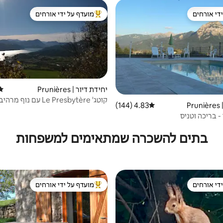
די אורחים
מועדף על ידי אורחים
די אורחים
מוביל בקרב נכסים מועדפים על ידי א
יחידת דיור | Prunières
דיר
קוטג' Le Presbytère עם נוף מרהיב לאגם
P
4.83 (144)
דירוג ממוצע של 4.83 מתוך 5, 144 ביקורות
- בריכה וטניס
בתים להשכרה שמתאימים למשפחות
די אורחים
מועדף על ידי אורחים
די אורחים
מוביל בקרב נכסים מועדפים על ידי א