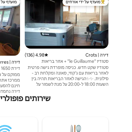
מועדף על ידי אורחים
מועדף על י
מוביל בקרב נכסים מועדפים על ידי אורחים
מועדף על י
דירה | Crots
4.98 (136)
דירוג ממוצע של 4.98 מתוך 5, 136 ביקורות
סטודיו "le Guillaume" + אזור בריאות
דירה | Les Orres
סטודיו שקט חדש. כניסה מופרדת גישה פרטית
דירת T2 Les Orres 1650
לאזור בריאות עם ג'קוזי, סאונה ומקלחת רב -
סילונית. ✨✨הגישה לאזור הבריאות תהיה בין
ממרכז אתר 
השעות 18:00 ל-20:00 על מנת לשמור על
חינם להסעו
פרטיות המקום ✨✨ הסטודיו מצויד ב: - מטבח
פונקציונלי עם תנור, מקרר קומבי, מיקרוגל. -
שירותים פופולריים ל
חדר רחצה עם מקלחת איטלקית, כיור ושירותים
- חדר ראשי עם מיטה 140 ס"מ, ספה וטלוויזיה
קומתיים יחי
חכמה. כולל מגבות/חלוקי רחצה וסדינים. כולל
i - Fi
משק בית למעט מטבח
מכונת כביסה
ראסטלט ופו