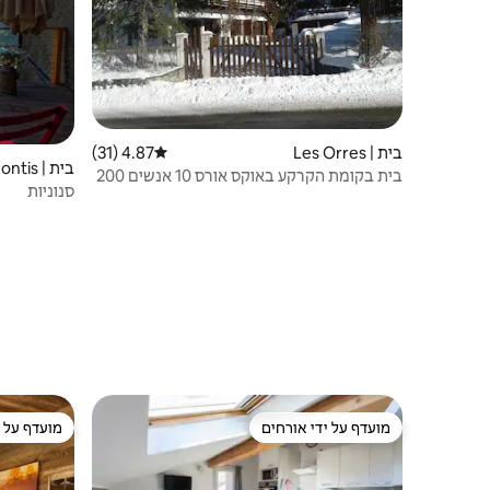
בית | Les Orres
4.87 (31)
דירוג ממוצע של 4.87 מתוך 5, 31 ביקורות
בית | Pontis
בית בקומת הקרקע באוקס אורס 10 אנשים 200
סנוניות
מ' מהמסלולים
מועדף על ידי אורחים
מועדף על י
מועדף על ידי אורחים
מועדף על י