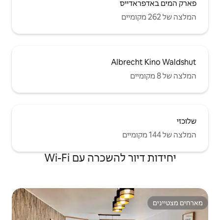
Alb
שכרה עם Wi-Fi