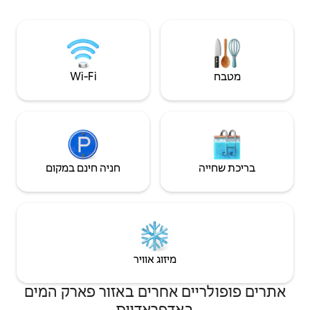
רק אחד מרגעי השיא הרבים.
Wi‑Fi
חניה חינם במקום
יזוג אוויר
אחרים באזור פארק המים
פראדייס