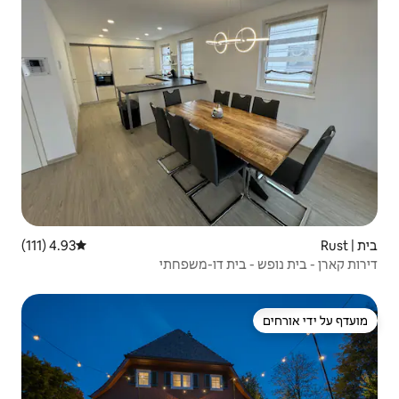
4.93 (111)
דירוג ממוצע של 4.93 מתוך 5, 111 ביקורות
 דו-משפחתי