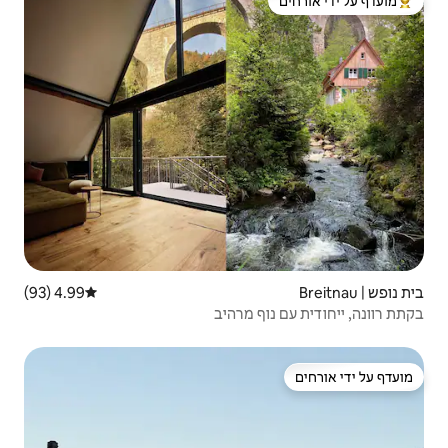
 ידי אורחים
4.99 (93)
דירוג ממוצע של 4.99 מתוך 5, 93 ביקורות
מרהיב