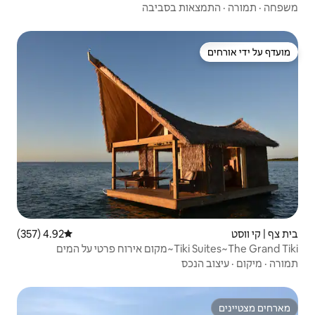
בסביבה
4.92 (357)
דירוג ממוצע של 4.92 מתוך 5, 357 ביקורות