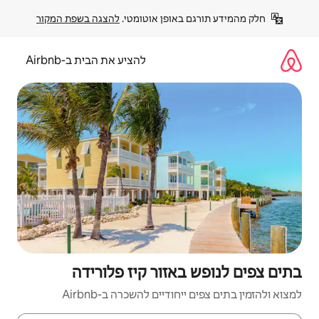
פן אוטומטי. 
להצגה בשפת המקור
להציע את הבית ב-Airbnb
זור קיז פלורידה
ים להשכרה ב-Airbnb