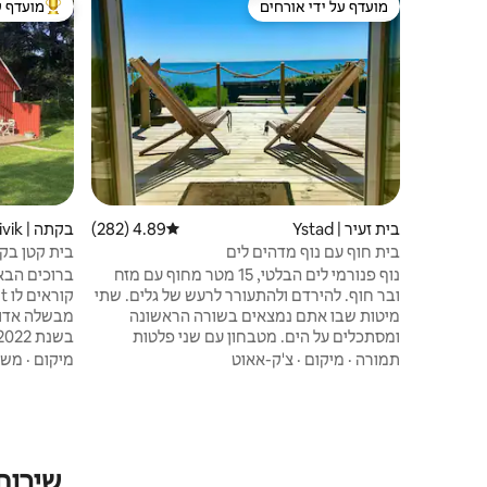
מועדף על ידי אורחים
מועדף ע
מועדף על ידי אורחים
מוביל בקרב
בית זעיר | Ystad
4.89 (282)
דירוג ממוצע של 4.89 מתוך 5, 282 ביקורות
בקתה | Kivik
בית חוף עם נוף מדהים לים
בית קטן בקי
נוף פנורמי לים הבלטי, 15 מטר מחוף עם מזח
ברוכים הבא
ובר חוף. להירדם ולהתעורר לרעש של גלים. שתי
מיטות שבו אתם נמצאים בשורה הראשונה
מבשלה אדום
ומסתכלים על הים. מטבחון עם שני פלטות
חמות, מיקרוגל, מכונת קפה, מקרר ומקפיא.
בגינה גדולה
תמורה
·
מיקום
·
צ'ק-אאוט
מיקום
·
משפ
פינת אוכל קטנה, שתי כורסאות, טלוויזיה,
סולבאקן, מ
אינטרנט אלחוטי. חדר רחצה עם מקלחת
בסקוגסדלה, 
ושירותים. מרפסת גדולה, גריל גז. הבית ממוקם
במרכז כפר החוף סוורטה, כ -6 ק"מ לאיסטאד,
שלבית יש מד
שם תוכלו לנסוע בקלות ברכב או באופניים
שירות
לאורך הים. תחנת אוטובוס ותחנת רכבת עם
האירוח שלנ