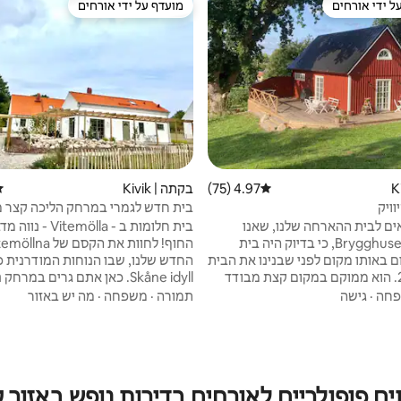
ל ידי אורחים
מועדף על ידי אורחים
 נכסים מועדפים על ידי אורחים
מועדף על ידי אורחים
4.97 (75)
דירוג ממוצע של 4.97 מתוך 5, 75 ביקורות
בקתה | Kivik
די
וויק
בית חדש לגמרי במרחק הליכה קצר מ
ים לבית ההארחה שלנו, שאנו
בית חלומות ב - Vitemölla 
קוראים לו Brygghuset, כי בדיוק היה בית
 באותו מקום לפני שבנינו את הבית
החדש שלנו, שבו הנוחות המודרנית 
בשנת 2022. הוא ממוקם במקום קצת מבודד
Skåne idyll. כאן אתם גרים במרחק
 ועשירה בצמחייה השייכת לווילה
מהים, מוקפים בטבע יפהפה ומטעי ת
חה
·
גישה
תמורה
·
משפחה
·
מה יש באזור
קום המגורים הקבוע שלנו
מקסימים. אנחנו מציעים השכרות ל
קיוויק. מהבית אפשר להגיע ברגל
השנה, גם בסופי שבוע וגם בשהיות אר
לנמל, לחוף ולמסעדות של קיוויק. חשוב לציין
בין אם אתם מחפשים מנוחה בימי הק
רגות תלולות לעליית הגג ואין לו
השמש או במהלך השלווה של החורף, 
שערים, כלומר הוא אינו בטוח לילדים. במקום
המקום המושלם להנאה! הזמי
ים פופולריים לאורחים בדירות נופש באזור ק
ו האורחים מנקים בעצמם ומביאים
שלכם ותנו ל - Vitemölla 