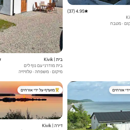
4.95 (37)
דירוג ממוצע של 4.95 מתוך 5, 37 ביקורות
K
ום
·
מטבח
בית | Kivik
די
בית מודרני עם נוף לים
מיקום
·
משפחה
·
טלוויזיה
די אורחים
מועדף על ידי אורחים
די אורחים
מוביל בקרב נכסים מועדפים על ידי א
דירה | Kivik