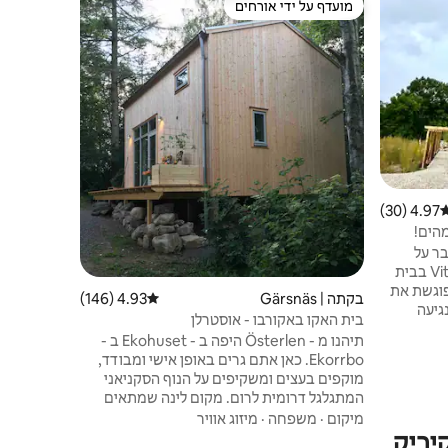
מועדף על ידי אורחים
מועדף על 
מועדף על ידי אורחים
מועדף על 
בקתה קטנה 
במרחק הליכ
מהליכות מק
מיקום
·
מש
רק נסיעה ק
4.97 (30)
רוג ממוצע של 4.97 מתוך 5, 30 ביקורות
והניקיון כל
תינוקות/פע
הים!
- נווה מדבר על
החוף! לחוות את הקסם של Vitemöllna בבית
פוגשת את
בקתה | Gärsnäs
4.93 (146)
דירוג ממוצע של 4.93 מתוך 5, 146 ביקורות
 נגיעה
בית האקו באקורבו - אוסטרלן
פוחים
תיהנו מ - Österlen היפה ב - Ekohuset ב -
אורך כל
Ekorrbo. כאן אתם גרים באופן אישי ומבודד,
וכות יותר.
מוקפים בעצים ומשקיפים על הנוף הסקניאני
יץ שטופי
המתגלגל דרומית לרום. מקום לינה שמתאים
הבית הוא
למשפחות עם מיטה זוגית בגומחת שינה וארבע
מיקום
·
משפחה
·
מיזוג אוויר
נו את השהייה
יביק
מיטות בלופט השינה המרווח. פתוח ברכס מעל
להיות היעד האהוב