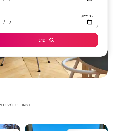
צ'ק-אאוט
חיפוש
האורחים משבחים: