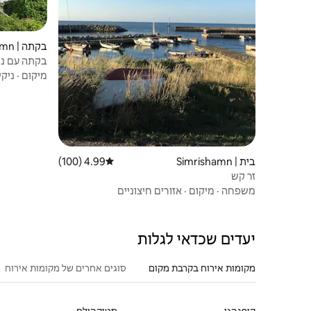
בקתה | Simrishamn
בקתה עם נו
מיקום
·
ניקיו
בית | Simrishamn
4.99 (100)
דירוג ממוצע של 4.99 מתוך 5, 100 ביקורות
זר קש
משפחה
·
מיקום
·
אזורים חיצוניים
יעדים שכדאי לגלות
מקומות אירוח בקרבת מקום
סוגים אחרים של מקומות אירוח
קופנהגן
סטוקהולם