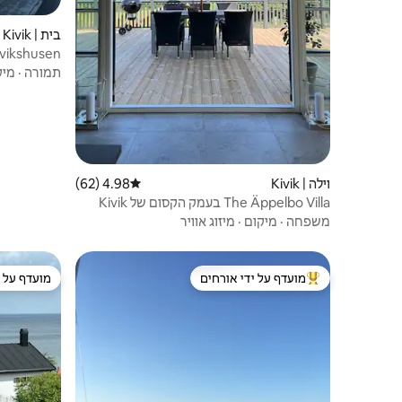
בית | Kivik
ivikshusen
תמורה
·
מיק
וילה | Kivik
4.98 (62)
דירוג ממוצע של 4.98 מתוך 5, 62 ביקורות
The Äppelbo Villa בעמק הקסום של Kivik
משפחה
·
מיקום
·
מיזוג אוויר
מועדף על ידי אורחים
מועדף על י
מוביל בקרב נכסים מועדפים על ידי אורחים
מועדף על י