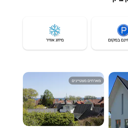
המטבח והסלון. חדר רחצה עם אריחים מלאים
עם חימום תת - רצפתי ומכונת/מייבש כביסה.
מדיח כלים. מרחק: סימרישאמן 14 ק"מ קיוויק 9
ק"מ איסטאד 31 ק"מ מאלמו 76 ק"מ
Knäbäckshusens strand 6 ק"מ הגנים של
מנדלמן, 4 ק"מ
ינם במקום
מיזוג אוויר
מארחים מצטיינים
ורחים
מארחים מצטיינים