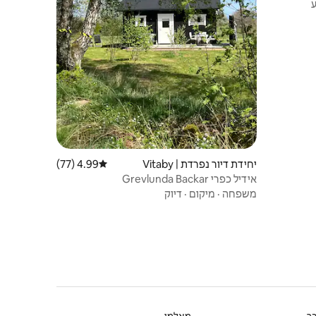
יחידת דיור נפרדת | Vitaby
4.99 (77)
דירוג ממוצע של 4.99 מתוך 5, 77 ביקורות
אידיל כפרי Grevlunda Backar
משפחה
·
מיקום
·
דיוק
ר
מאלמו