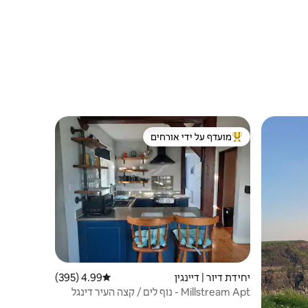
מועדף על ידי אורחים
ורחים
מוביל בקרב נכסים מועדפים על ידי אורחים
יחידת דיור | דיינגין
4.99 (395)
דירוג ממוצע של 4.99 מתוך 5, 395 ביקורות
Millstream Apt - נוף לים / קצה העיר דינגל