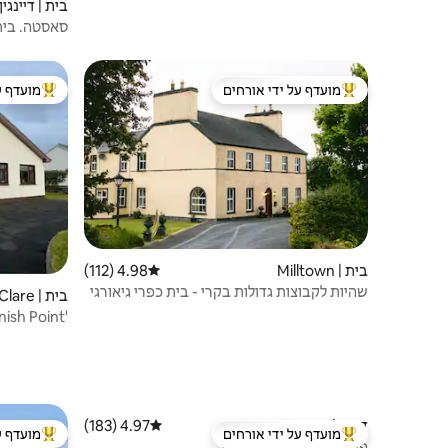
בית | דיינגין
סאסטה. בית 5 כוכבים בחצי האי די
מועדף על ידי אורחים
מועדף ע
מוביל בקרב נכסים מועדפים על ידי אורחים
מוביל בקרב
בית | Milltown
4.98 (112)
דירוג ממוצע של 4.98 מתוך 5, 112 ביקורות
שהיות לקבוצות גדולות בקרי - בית כפרי גיאורגי
בית | County Clare
ארמדה
דירה | דיינגין
4.97 (183)
דירוג ממוצע של 4.97 מתוך 5, 183 ביקורות
מועדף על ידי אורחים
מועדף ע
מוביל בקרב נכסים מועדפים על ידי אורחים
מוביל בקרב
פנטהאוז The Quayside