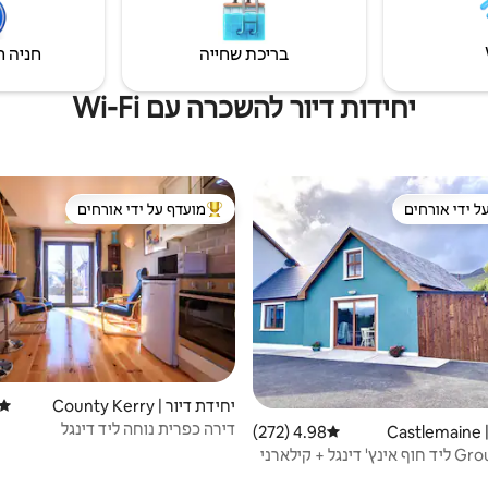
בריכת שחייה
חניה ח
יחידות דיור להשכרה עם Wi-Fi
ל ידי אורחים
מועדף על ידי אורחים
 נכסים מועדפים על ידי אורחים
מוביל בקרב נכסים מועדפים על ידי א
יחידת דיור | County Kerry
דירוג
דירה כפרית נוחה ליד דינגל
C
4.98 (272)
דירוג ממוצע של 4.98 מתוך 5, 272 ביקורות
נגל + קילארני