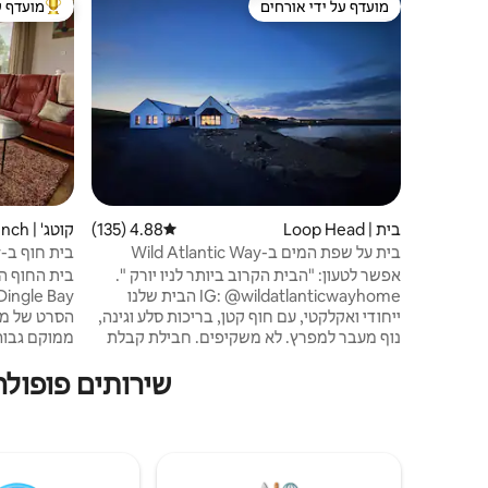
מועדף על ידי אורחים
מועדף ע
מועדף על ידי אורחים
מוביל בקרב
בית | Loop Head
4.88 (135)
דירוג ממוצע של 4.88 מתוך 5, 135 ביקורות
קוטג' | Inch
בית על שפת המים ב-Wild Atlantic Way
בית חוף ב-Wild Atlantic Way באינץ' קוקרי.
אפשר לטעון: "הבית הקרוב ביותר לניו יורק ".
בית החוף המ
IG: @wildatlanticwayhome הבית שלנו
ייחודי ואקלקטי, עם חוף קטן, בריכות סלע וגינה,
הסרט של מל
נוף מעבר למפרץ. לא משקיפים. חבילת קבלת
ממוקם גבוה 
פנים: לחם סודה, ביסקוויטים, חלב, חמאה
שירותים פופולר
פאב/מסעדה 150 מטר (עונתי) מגרש משחקים
קילומטרים. 
150 מטר במרחק צעדים ספורים לדיג ולטיולים
בסירה נמל התעופה שאנון במרחק שעה ו -20
טיולים/כוננ
דקות דבלין 310 ק"מ שעון דולפינים, דיג, גולף,
במרחק הליכה
אמבטיות אצות, טיולים/רכיבה על אופניים, שעון
ומנגל. אבטח
ציפורים, גלישה, קיאק, פאבים, מוזיקה חיה.
בכניסה. יש 