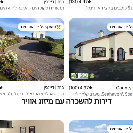
4.97 (131)
דירוג ממוצע של 4.97 מתוך 5, 131 ביקורות
בית | דיינגין
דירוג
נגל.
תתעוררו לקול הים - הליכה לחוף הים
ל ידי אורחים
מועדף על ידי אורחים
 נכסים מועדפים על ידי אורחים
מוביל בקרב נכסים מועדפים על ידי א
בית | דיינגין
דירוג
4.97 (100)
דירוג ממוצע של 4.97 מתוך 5, 100 ביקורות
דרך האטלנטי הפראית. דינגל. ג'קוזי ו
'Seahaven', Spanish Point, מערב קלייר ליד
דירות להשכרה עם מיזוג אוויר
ל ידי אורחים
 נכסים מועדפים על ידי אורחים