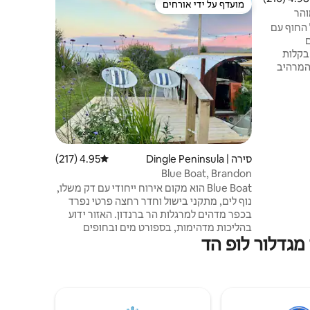
מועדף על ידי אורחים
מועדף על 
ורחים
מועדף על ידי אורחים
מועדף על 
והר
טירת סמית'סט
וא נכס על החוף עם
מהחוף המער
בקלות
היפהפה, ה
 המרהיב
ההרפתקה הא
אורך
רותים
סקנור
מושלם
המשקיפים ע
לביקור בחוף לאהינץ', דולין, איי ארן ו - The
- ובכל זאת
לווה, המקום
האטרקציות 
סירה | Dingle Peninsula
4.95 (217)
דירוג ממוצע של 4.95 מתוך 5, 217 ביקורות
וההיסטורי
Blue Boat, Brandon
Blue Boat הוא מקום אירוח ייחודי עם דק משלו,
נוף לים, מתקני בישול וחדר רחצה פרטי נפרד
בכפר מדהים למרגלות הר ברנדון. האזור ידוע
בהליכות מדהימות, בספורט מים ובחופים
מגדלור לופ הד
מהממים, שאחד מהם נמצא במרחק דקות
הליכה. ברנדון פייר עם הבר והמסעדה
המפורסמים של מרפי (הפאב הטוב ביותר
במנסטר 2024) נמצא במרחק הליכה של 3 דקות
בלבד ומקום שחייה נהדר. העיר התוססת דינגל,
מלאה בחנויות, גלריות ופאבים, נמצאת במרחק