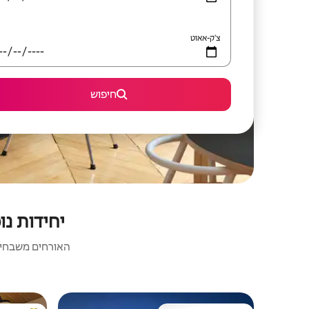
צ'ק-אאוט
חיפוש
יחידות נו
האורחים משבחים: