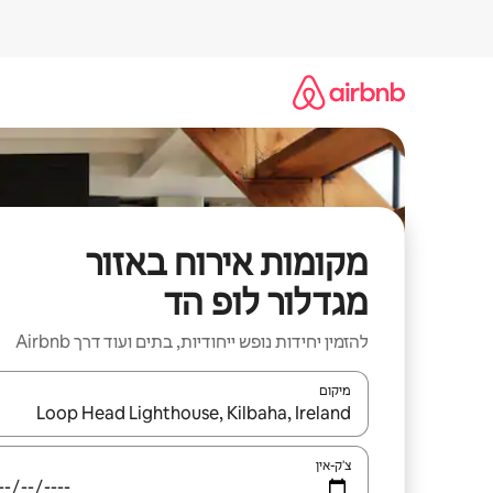
ילוג
תוכן
מקומות אירוח באזור
מגדלור לופ הד
להזמין יחידות נופש ייחודיות, בתים ועוד דרך Airbnb
מיקום
כאשר התוצאות יהיו זמינות, יש לנווט עם מקשי החיצים למ
צ'ק-אין