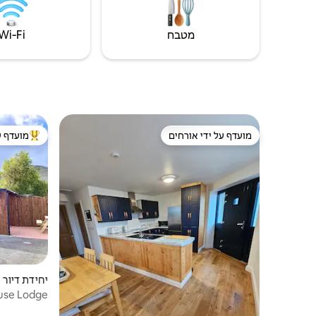
ההזמנה
מטבח
Wi‑Fi
מועדף על ידי אורחים
מועדף ע
מועדף על ידי אורחים
מוביל בקרב
יחידת דיור | astlemaine
Grouse Lodge ליד חוף אינץ' די