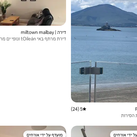
דירה | miltown malbay
דירת מרתף באי tOileán ונופי ים מרחוק
5 (24)
דירוג ממוצע של 5 מתוך 5, 24 ביקורות
 הסירות
ל ידי אורחים
מועדף על ידי אורחים