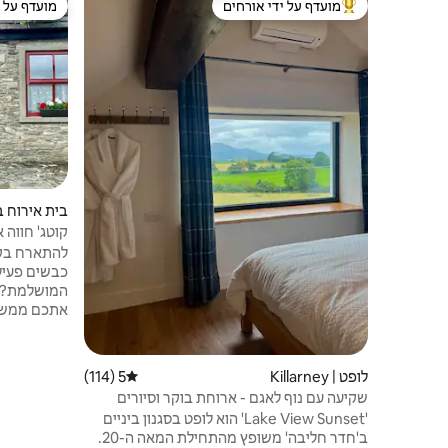
מועדף על ידי אורחים
מועדף על י
מוביל בקרב נכסים מועדפים על ידי אורחים
מועדף על י
בית אירוח בחווה |
קוטג' חווה 
כבשים פעיל
המושלמת? ה
אתכם ממש ע
לקילרני, לנ
החמים והנע
לופט | Killarney
5 (114)
דירוג ממוצע של 5 מתוך 5, 114 ביקורות
שקיעה עם נוף לאגם - ארוחת בוקר וסיורים
פרטיים זמינים
'Lake View Sunset' הוא לופט בסגנון ביניים
🔥 אווירה מ
ב'חדר חליבה' משופץ מהתחילת המאה ה-20.
ברינג אוף ק