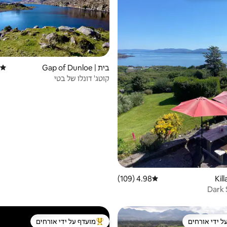
בית | Gap of Dunloe
דירוג
קוטג' דונלו של בטי
4.98 (109)
דירוג ממוצע של 4.98 מתוך 5, 109 ביקורות
Dark 
ל ידי אורחים
מועדף על ידי אורחים
 נכסים מועדפים על ידי אורחים
מוביל בקרב נכסים מועדפים על ידי א