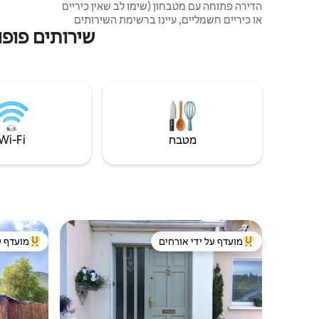
הדירה פתוחה עם מטבחון (שימו לב שאין כיריים
או כיריים חשמליים, עיינו ברשימת השירותים
שירותים פופו
לאורח), סלון, חדר רחצה עם מקלחת עם לחץ
מים גבוה וחדר שינה עם מיטת סופר קינג סייז.
ארוחת הבוקר אינה כלולה במחיר, אך זמינה על
פי בקשה ומוגשת ב-Paudie and Annes Bed
and Breakfast כדי לראות את מקומות האירוח
האחרים שלנו, לחצו על תמונת המארחים של
פודי ואן, גללו למטה בדף כדי לראות את 5
הנכסים שלנו
מטבח
Wi‑Fi
מועדף על ידי אורחים
מועדף ע
מוביל בקרב נכסים מועדפים על ידי אורחים
מוביל בקרב