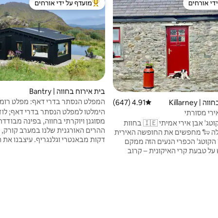
די אורחים
מועדף על ידי אורחים
די אורחים
מוביל בקרב נכסים מועדפים על ידי א
בית אירוח בחווה | Bantry
המפלט הנסתר בדרי דאף: מפלט רומנ
 Killarney
4.91 (647)
דירוג ממוצע של 4.91 מתוך 5, 647 ביקורות
הימלטו למפלט הנסתר בדרי דאף; לודג'
אירי מסורתי
מסוגנן ויוקרתי בחווה, בפינה מבודדת
להתארח בקוטג' אבן אירי אמיתי 🇮🇪 בחוות
ה 🐑 מחפשים את החופשה האירית
דקות מבאנטרי וגלנגריף. עיצבנו את 
קוטג' הכפרי הנעים הזה ממקם
הזה, מפלט אקולוגי לאירוח אורחים, כד
ל טבעת קרי האיקונית – קרוב
מנוף הרים פנורמי, מהנוף הפראי, מג'ק
סיעות עם נופים, לחופים, להרים,
שפת האגם, משקט, מרוגע ומהתוצרת
לפאבים ולזיכרונות בלתי נשכחים. הקוטג'
שלנו. Hidden Haven מציע חווי
ים הזה הוא המקום המושלם להירגע
רומנטית בחווה עם מרחב להתחבר מ
ליד אש נעימה אחרי יום של הרפתקאות. 🏡
להירגע ולנוח מוקפים בקצב השקט ש
מתאים ל-6 אנשים 🌄 נוף מדהים בקרבת מקום
סורתית ונעימה 📍 מיקום מעולה
רי