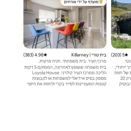
מועדף על ידי אורחים
מועדף 
ורחים
מוביל בקרב נכסים מועדפים על ידי אורחים
מוביל בקר
s Cottage
ליהנות מבי
מיטות יחיד
והמקרר מופ
5 (203)
דירוג ממוצע של 5 מתוך 5, 203 ביקורות
בית טורי | Killarney
4.98 (383)
דירוג ממוצע של 4.98 מתוך 5, 383 ביקורות
מים חמים, 
טי
מרכז העיר. בית משפחתי. חניה פרטית.
 ייחודי,
בית משפחה ששופץ לאחרונה, הממוקם 5 דקות
 של חוות
הליכה ממרכז העיר קילרני. Loyola House
ההרים האורגנית שלנו במערב קורק, רק 20
מספק בסיס אידיאלי למשפחות או לקבוצות
הבוטיק
קטנות המעוניינות לסייר בקרי ולחוות את היופי
י ליהנות
של קילרני 6 אורחים יכולים להתארח בנוחות
וזי על
בשלושה חדרי שינה זוגיים מרווחים - כולל אחד
 האורגנית
צמוד. הבית כולל מטבח מואר המצויד בכל
ית אירוח
המכשירים הדרושים, חדר כביסה כולל מכונת
חדש,
כביסה ומייבש וסלון נעים עם כיריים דלק
ל הטבע.
מוצקות. חניה פרטית באתר.