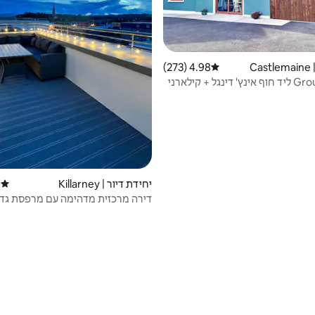
C
4.98 (273)
דירוג ממוצע של 4.98 מתוך 5, 273 ביקורות
נגל + קילארני
יחידת דיור | Killarney
)
דירוג 
דירה מרכזית מדהימה עם מרפסת גדו