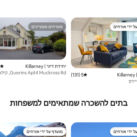
ל ידי אורחים
מארחים מצטיינים
 נכסים מועדפים על ידי אורחים
מארחים מצטיינים
יחידת דיור | Killarney
דירוג
ins Apt4 Muckross Rd
K
5 (131)
דירוג ממוצע של 5 מתוך 5, 131 ביקורות
eircode V93HF74
ידס
בתים להשכרה שמתאימים למשפחות
ל ידי אורחים
מועדף על ידי אורחים
 נכסים מועדפים על ידי אורחים
מועדף על ידי אורחים