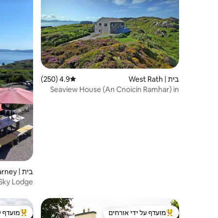
בית | West Rath
4.9 (250)
דירוג ממוצע של 4.9 מתוך 5, 250 ביקורות
Seaview House (An Cnoicín Ramhar) in
Caherdaniel
בית | Killarney
Sky Lodge
מועדף על ידי אורחים
מועדף ע
מוביל בקרב נכסים מועדפים על ידי אורחים
מוביל בקרב