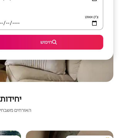
צ'ק-אאוט
חיפוש
יחידות 
האורחים משבחים: