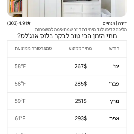
4.91 (303)
דירוג ממוצע של 4.91 מתוך 5, 303 ביקורות
ור שמתאימה למשפחות
ב לבקר בלוס אנג'לס?
צע
טמפרטורה ממוצעת
58°F
58°F
59°F
61°F