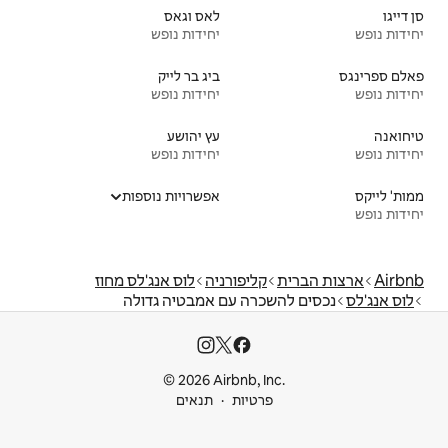
לאס וגאס
יחידות נופש
ביג בר לייק
יחידות נופש
עץ יהושע
יחידות נופש
אפשרויות נוספות
פורניה
לוס אנג'לס מחוז
 עם אמבטיה גדולה
© 2026 Airbnb
ות
תנאים