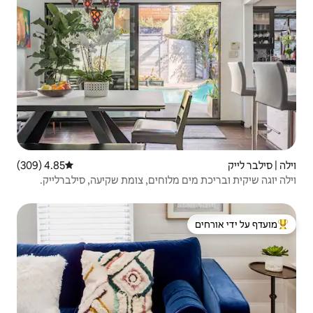
4.85 (309)
דירוג ממוצע של 4.85 מתוך 5, 309 ביקורות
לוחים, צומת שקיעה, סילברלייק.
 ידי אורחים