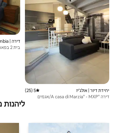
דירה | Pombia
בית 2 בפארק טיצ'ינו
יחידת דיור | אולג'יו
5 (25)
דירוג ממוצע של 5 מתוך 5, 25 ביקורות
דירה "A casa di Marzia" - MXP/אגמים
ליהנות 