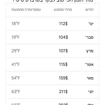
צע
טמפרטורה ממוצעת
18°F
19°F
29°F
41°F
54°F
63°F