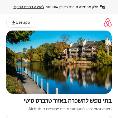
פן אוטומטי. 
להצגה בשפת המקור
Use app
אזור טרברס סיטי
יחודיים ב-Airbnb