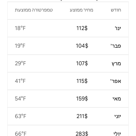
צע
טמפרטורה ממוצעת
18°F
19°F
29°F
41°F
54°F
63°F
66°F