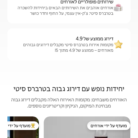
לאורחים
שירותים הבאים ביחידות להשכרה
 עצמי, על החוף וחדר כושר
 סיטי מקבלים דירוגים גבוהים
!
ירוג גבוה בטרברס סיטי
האירוח האלה מקבלים דירוג גבוה
יקיון וקריטריונים נוספים.
דירה | se City
מועדף על ידי אורחים
מוביל בקרב נכסים מועדפים על ידי אורחים
מוב
דירה
היסט
להתא